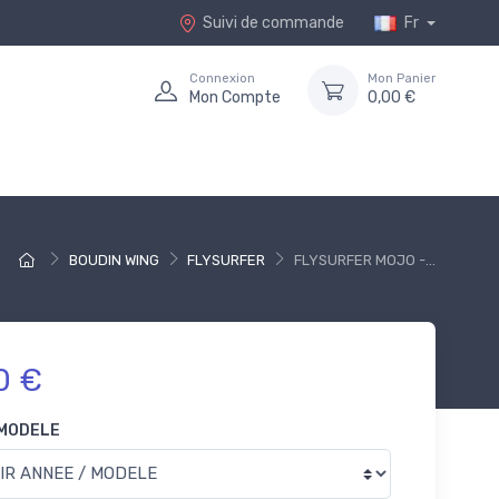
Suivi de commande
Fr
Connexion
Mon Panier
Mon Compte
0,00 €
BOUDIN WING
FLYSURFER
FLYSURFER MOJO -...
0 €
 MODELE