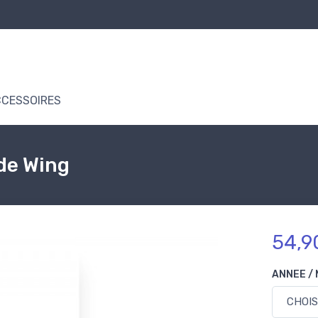
CESSOIRES
de Wing
54,9
ANNEE /