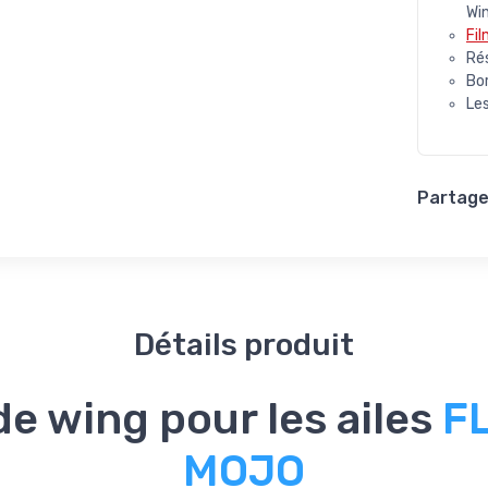
Wi
Fi
Ré
Bo
Les
Partager
Détails produit
e wing pour les ailes
F
MOJO