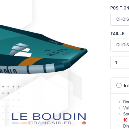
POSITIO
TAILLE
In
Bou
Val
So
10
Dim