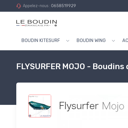
Appelez-nous :
0658519929
BOUDIN KITESURF
BOUDIN WING
AC
FLYSURFER MOJO - Boudins 